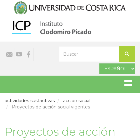
Pasar
al
contenido
principal
Select
Buscar
your
Buscar
language
actividades sustantivas
accion social
Proyectos de acción social vigentes
Proyectos de acción