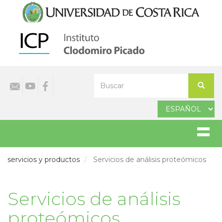
Pasar
al
contenido
principal
Select
Buscar
your
Buscar
language
servicios y productos
Servicios de análisis proteómicos
Servicios de análisis
proteómicos