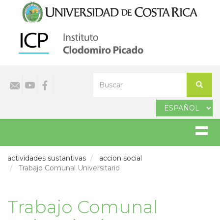
Pasar
al
contenido
principal
Select
Buscar
your
Buscar
language
actividades sustantivas
accion social
Trabajo Comunal Universitario
Trabajo Comunal