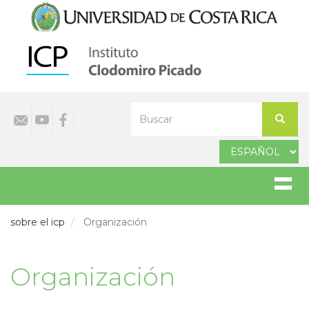
Pasar
al
contenido
principal
Select
Buscar
your
Buscar
language
sobre el icp
Organización
Organización