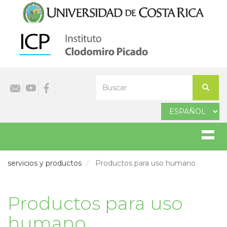
Pasar
al
contenido
principal
Select
Buscar
your
Buscar
language
servicios y productos
Productos para uso humano
Productos para uso
humano