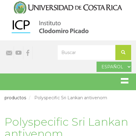
Pasar
al
contenido
principal
Select
Buscar
your
Buscar
language
productos
Polyspecific Sri Lankan antivenom
Polyspecific Sri Lankan
antivenom