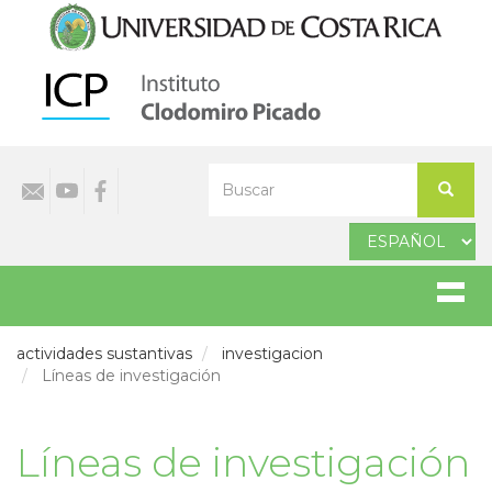
Pasar
al
contenido
principal
Select
Buscar
your
Buscar
language
actividades sustantivas
investigacion
Líneas de investigación
Líneas de investigación