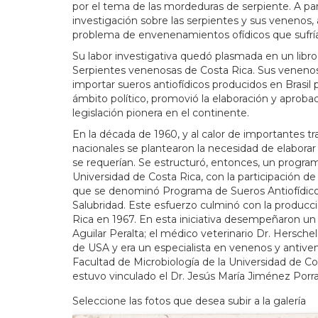
por el tema de las mordeduras de serpiente. A par
investigación sobre las serpientes y sus venenos
problema de envenenamientos ofídicos que sufría
Su labor investigativa quedó plasmada en un libro cl
Serpientes venenosas de Costa Rica. Sus venenos. 
importar sueros antiofídicos producidos en Brasil 
ámbito político, promovió la elaboración y aproba
legislación pionera en el continente.
En la década de 1960, y al calor de importantes tr
nacionales se plantearon la necesidad de elaborar
se requerían. Se estructuró, entonces, un programa 
Universidad de Costa Rica, con la participación 
que se denominó Programa de Sueros Antiofídicos y
Salubridad. Este esfuerzo culminó con la producci
Rica en 1967. En esta iniciativa desempeñaron un 
Aguilar Peralta; el médico veterinario Dr. Hersche
de USA y era un especialista en venenos y antiven
Facultad de Microbiología de la Universidad de Co
estuvo vinculado el Dr. Jesús María Jiménez Porra
Seleccione las fotos que desea subir a la galería