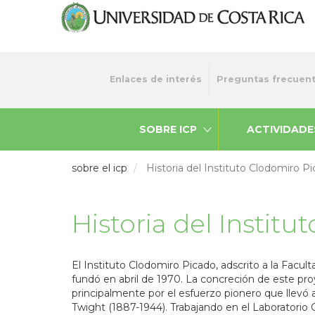
Pasar
al
contenido
principal
Menu
Enlaces de interés
Preguntas frecuen
top
SOBRE ICP
ACTIVIDADE
sobre el icp
Historia del Instituto Clodomiro P
Historia del Instit
El Instituto Clodomiro Picado, adscrito a la Facul
fundó en abril de 1970. La concreción de este proy
principalmente por el esfuerzo pionero que llevó a
Twight (1887-1944). Trabajando en el Laboratorio C