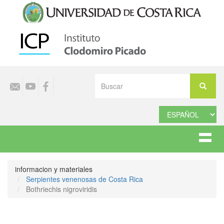
Pasar
al
contenido
principal
Select
Buscar
your
Buscar
language
informacion y materiales
Serpientes venenosas de Costa Rica
Bothriechis nigroviridis