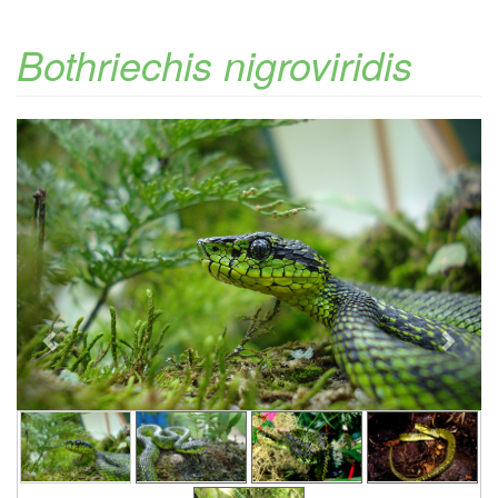
Bothriechis nigroviridis
Previous
Next