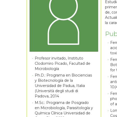
Estudi
primer
de, co
Actual
la car
Pub
Fern
aci
tox
Profesor invitado, Instituto
Fer
Clodomiro Picado, Facultad de
Bot
Microbiología
for
Ph.D.: Programa en Biociencias
Fer
y Biotecnología de la
ant
Universidad de Padua, Italia
10(4
(Università degli studi di
Fer
Padova, 2014
pho
M.Sc.: Programa de Posgrado
of 
en Microbiología, Parasitología y
Lom
Química Clínica Universidad de
Cos