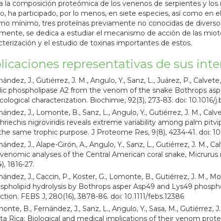
a la composición proteómica de los venenos de serpientes y los
o, ha participado, por lo menos, en siete especies, así como en e
mo mínimo, tres proteínas previamente no conocidas de diversos
mente, se dedica a estudiar el mecanismo de acción de las miot
acterización y el estudio de toxinas importantes de estos.
licaciones representativas de sus inte
ández, J., Gutiérrez, J. M., Angulo, Y., Sanz, L., Juárez, P., Calvete
dic phospholipase A2 from the venom of the snake Bothrops aspe
icological characterization. Biochimie, 92(3), 273-83. doi: 10.1016/j
nández, J., Lomonte, B., Sanz, L., Angulo, Y., Gutiérrez, J. M., Calv
hriechis nigroviridis reveals extreme variability among palm pitvi
 the same trophic purpose. J Proteome Res, 9(8), 4234-41. doi: 1
nández, J., Alape-Girón, A., Angulo, Y., Sanz, L., Gutiérrez, J. M., 
ivenomic analyses of the Central American coral snake, Micrurus 
), 1816-27.
nández, J., Caccin, P., Koster, G., Lomonte, B., Gutiérrez, J. M., M
spholipid hydrolysis by Bothrops asper Asp49 and Lys49 phosph
action. FEBS J, 280(16), 3878-86. doi: 10.1111/febs.12386
onte, B., Fernández, J., Sanz, L., Angulo, Y., Sasa, M., Gutiérrez, 
ta Rica: Biological and medical implications of their venom prot