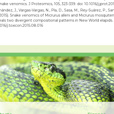
snake venomics. J Proteomics, 105, 323-339. doi: 10.1016/j.jprot.2
ández, J., Vargas-Vargas, N., Pla, D., Sasa, M., Rey-Suárez, P., Sanz
(2015). Snake venomics of Micrurus alleni and Micrurus mosquiten
eals two divergent compositional patterns in New World elapids. T
1016/j.toxicon.2015.08.016