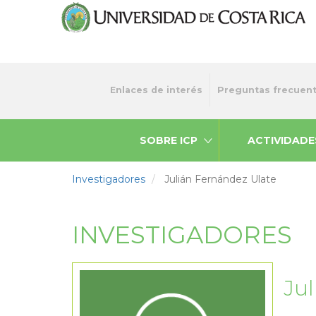
Pasar
al
contenido
principal
Menu
Enlaces de interés
Preguntas frecuen
top
SOBRE ICP
ACTIVIDADE
Investigadores
Julián Fernández Ulate
INVESTIGADORES
Ju