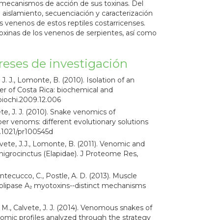
 mecanismos de acción de sus toxinas. Del
l aislamiento, secuenciación y caracterización
 venenos de estos reptiles costarricenses.
oxinas de los venenos de serpientes, así como
reses de investigación
, J. J., Lomonte, B. (2010). Isolation of an
r of Costa Rica: biochemical and
.biochi.2009.12.006
ete, J. J. (2010). Snake venomics of
per venoms: different evolutionary solutions
0.1021/pr100545d
Calvete, J.J., Lomonte, B. (2011). Venomic and
nigrocinctus (Elapidae). J Proteome Res,
ontecucco, C., Postle, A. D. (2013). Muscle
olipase A₂ myotoxins--distinct mechanisms
J. M., Calvete, J. J. (2014). Venomous snakes of
eomic profiles analyzed through the strategy