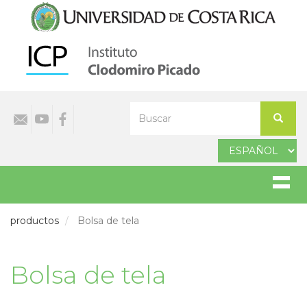
Pasar
al
contenido
principal
Select
Buscar
your
Buscar
language
productos
Bolsa de tela
Bolsa de tela