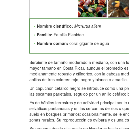
Nombre científico:
Micrurus alleni
Familia:
Familia Elapidae
Nombre común:
coral gigante de agua
Serpiente de tamaño moderado a mediano, con una lo
mayor tamaño en Costa Rica), aunque el promedio es 
medianamente robusto y cilíndrico, con la cabeza medi
anillos de tres colores: rojo, negro y blanco o amarillo.
Un capuchón cefálico negro se introduce como una prolo
las escamas parietales, seguido por un anillo cefálico
Es de hábitos terrestres y de actividad principalmente
selváticas pantanosas y en las cercanías de ríos o qu
suelo en bosques primarios; ocasionalmente, se le enc
zonas rurales. Su reproducción es ovípara y es una e
Se propaga desde el sureste de Honduras hasta el oes