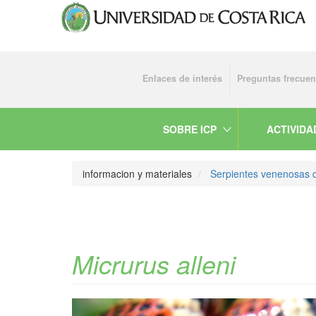
Pasar
al
contenido
principal
Enlaces de interés
Preguntas frecuen
Menu
top
SOBRE ICP
ACTIVIDA
informacion y materiales
Serpientes venenosas 
Micrurus alleni
Previous