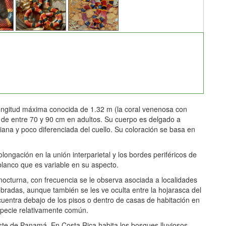
ngitud máxima conocida de 1.32 m (la coral venenosa con
de entre 70 y 90 cm en adultos. Su cuerpo es delgado a
ana y poco diferenciada del cuello. Su coloración se basa en
ngación en la unión interparietal y los bordes periféricos de
 blanco que es variable en su aspecto.
 nocturna, con frecuencia se le observa asociada a localidades
ebradas, aunque también se les ve oculta entre la hojarasca del
uentra debajo de los pisos o dentro de casas de habitación en
specie relativamente común.
te de Panamá. En Costa Rica habita los bosques lluviosos