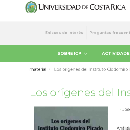
Pasar
al
contenido
principal
Menu
Enlaces de interés
Preguntas frecuen
top
SOBRE ICP
ACTIVIDADE
material
Los orígenes del Instituto Clodomiro
Los orígenes del In
Jos
Anális