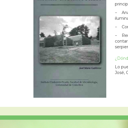
princi
− Anal
ilumin
− Cont
− Rend
contar
serpie
¿Dónde
Lo pue
José, 