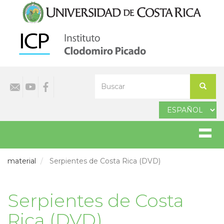
Pasar
al
contenido
principal
Select
Buscar
your
Buscar
language
material
Serpientes de Costa Rica (DVD)
Serpientes de Costa
Rica (DVD)