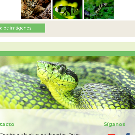
ría de imágenes
tacto
Síganos