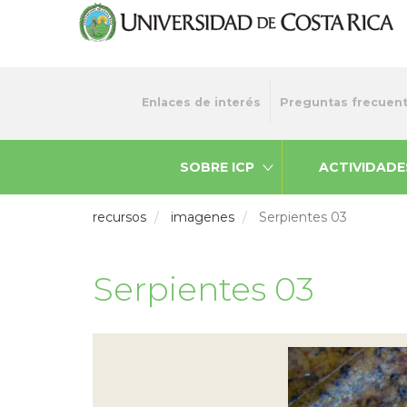
Pasar
al
contenido
principal
Menu
Enlaces de interés
Preguntas frecuen
top
SOBRE ICP
ACTIVIDADE
recursos
imagenes
Serpientes 03
Serpientes 03
Previou