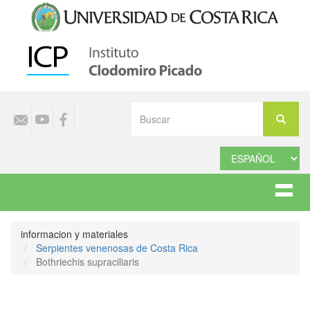
Pasar
al
contenido
principal
Select
Buscar
your
Buscar
language
informacion y materiales
Serpientes venenosas de Costa Rica
Bothriechis supraciliaris