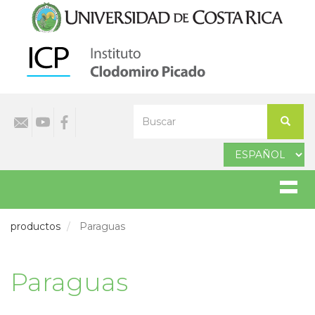
Pasar
al
contenido
principal
Select
Buscar
your
Buscar
language
productos
Paraguas
Paraguas