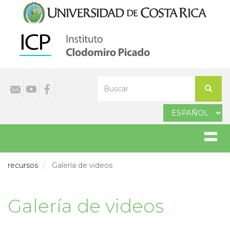
Pasar
al
contenido
principal
Select
Buscar
your
Buscar
language
recursos
Galería de videos
Galería de videos