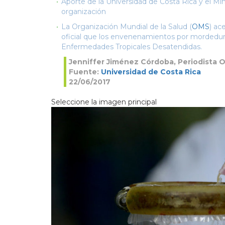
Aporte de la Universidad de Costa Rica y el Mi
organización
La Organización Mundial de la Salud (
OMS
) ac
oficial que los envenenamientos por mordeduras
Enfermedades Tropicales Desatendidas.
Jenniffer Jiménez Córdoba, Periodista O
Fuente:
Universidad de Costa Rica
22/06/2017
Seleccione la imagen principal