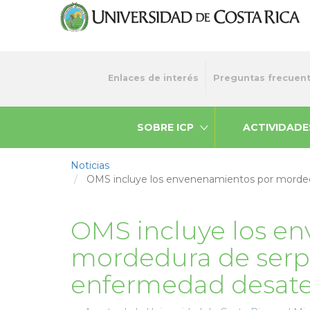
Pasar
al
contenido
principal
Menu
Enlaces de interés
Preguntas frecuen
top
SOBRE ICP
ACTIVIDADE
Noticias
OMS incluye los envenenamientos por morde
OMS incluye los e
mordedura de serp
enfermedad desat