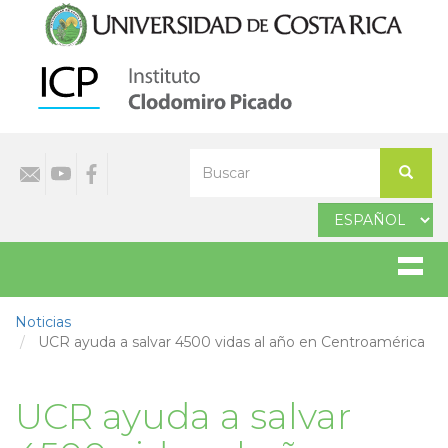
Pasar
al
contenido
principal
Select
Buscar
your
Buscar
language
Noticias
UCR ayuda a salvar 4500 vidas al año en Centroamérica
UCR ayuda a salvar