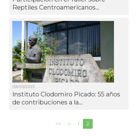
Reptiles Centroamericanos...
08/05/2025
Instituto Clodomiro Picado: 55 años
de contribuciones a la...
Paginación
Primera
<<
Página
<
Página
1
Página
2
página
anterior
actual