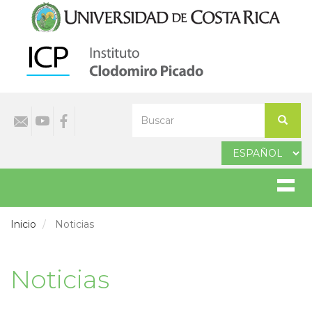
Pasar
al
contenido
principal
Select
Buscar
your
Buscar
language
Inicio
Noticias
Noticias